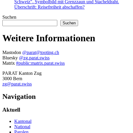
Suchen
Suchen
Weitere Informationen
Mastodon
@parat@tooting.ch
Bluesky
@zg.parat.swiss
Matrix
#public:matrix.parat.swiss
PARAT Kanton Zug
3000 Bern
zg@parat.swiss
Navigation
Aktuell
Kantonal
National
Parolen