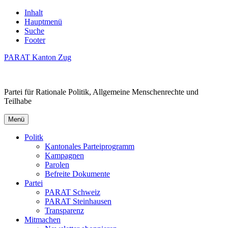
Inhalt
Hauptmenü
Suche
Footer
PARAT Kanton Zug
Partei für Rationale Politik, Allgemeine Menschenrechte und
Teilhabe
Menü
Politk
Kantonales Parteiprogramm
Kampagnen
Parolen
Befreite Dokumente
Partei
PARAT Schweiz
PARAT Steinhausen
Transparenz
Mitmachen